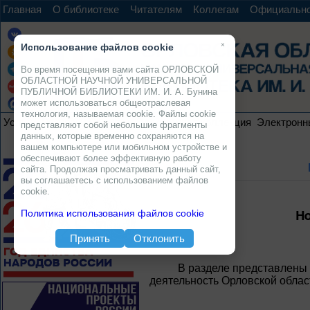
Главная
О библиотеке
Читателям
Коллегам
Официальн
×
Использование файлов cookie
Во время посещения вами сайта ОРЛОВСКОЙ
ОБЛАСТНОЙ НАУЧНОЙ УНИВЕРСАЛЬНОЙ
ПУБЛИЧНОЙ БИБЛИОТЕКИ ИМ. И. А. Бунина
может использоваться общеотраслевая
технология, называемая cookie. Файлы cookie
Услуги
Ресурсы
Проекты
Электронная коллекция
Электронн
представляют собой небольшие фрагменты
данных, которые временно сохраняются на
вашем компьютере или мобильном устройстве и
обеспечивают более эффективную работу
сайта. Продолжая просматривать данный сайт,
вы соглашаетесь с использованием файлов
cookie.
Н
Политика использования файлов cookie
Принять
Отклонить
В разделе представлены
деятельность Орловской облас