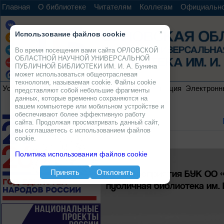
Главная
О библиотеке
Читателям
Коллегам
Официальн
×
Использование файлов cookie
Во время посещения вами сайта ОРЛОВСКОЙ
ОБЛАСТНОЙ НАУЧНОЙ УНИВЕРСАЛЬНОЙ
ПУБЛИЧНОЙ БИБЛИОТЕКИ ИМ. И. А. Бунина
может использоваться общеотраслевая
технология, называемая cookie. Файлы cookie
Услуги
Ресурсы
Проекты
Электронная коллекция
Электронн
представляют собой небольшие фрагменты
данных, которые временно сохраняются на
вашем компьютере или мобильном устройстве и
обеспечивают более эффективную работу
сайта. Продолжая просматривать данный сайт,
вы соглашаетесь с использованием файлов
cookie.
Политика использования файлов cookie
Мероприятия БУК ОО «
Принять
Отклонить
публичная библиотека им. 