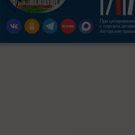
При цитировании
с портала актив
Авторские права