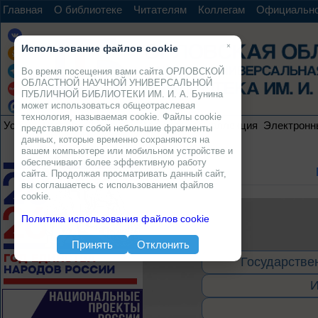
Главная
О библиотеке
Читателям
Коллегам
Официальн
×
Использование файлов cookie
Во время посещения вами сайта ОРЛОВСКОЙ
ОБЛАСТНОЙ НАУЧНОЙ УНИВЕРСАЛЬНОЙ
ПУБЛИЧНОЙ БИБЛИОТЕКИ ИМ. И. А. Бунина
может использоваться общеотраслевая
технология, называемая cookie. Файлы cookie
Услуги
Ресурсы
Проекты
Электронная коллекция
Электронн
представляют собой небольшие фрагменты
данных, которые временно сохраняются на
вашем компьютере или мобильном устройстве и
обеспечивают более эффективную работу
сайта. Продолжая просматривать данный сайт,
вы соглашаетесь с использованием файлов
cookie.
Политика использования файлов cookie
Принять
Отклонить
Государстве
И