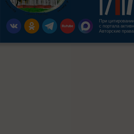
При цитировании
с портала актив
Авторские права