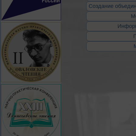
Создание объедин
М
Информ