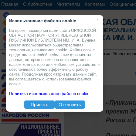
Главная
О библиотеке
Читателям
Коллегам
Официальн
×
Использование файлов cookie
Во время посещения вами сайта ОРЛОВСКОЙ
ОБЛАСТНОЙ НАУЧНОЙ УНИВЕРСАЛЬНОЙ
ПУБЛИЧНОЙ БИБЛИОТЕКИ ИМ. И. А. Бунина
может использоваться общеотраслевая
технология, называемая cookie. Файлы cookie
Услуги
Ресурсы
Проекты
Электронная коллекция
Электронн
представляют собой небольшие фрагменты
данных, которые временно сохраняются на
вашем компьютере или мобильном устройстве и
обеспечивают более эффективную работу
сайта. Продолжая просматривать данный сайт,
вы соглашаетесь с использованием файлов
cookie.
Политика использования файлов cookie
«Пушкинс
Принять
Отклонить
проект М
России и 
Проект р