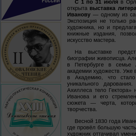
С 1 по 31 июля
в Орло
открыта
выставка литер
Иванову
— одному из сам
Экспозиция не только ра
художника, но и предлаг
книжные издания, позво
искусство мастера.
На выставке предст
биографии живописца. Ал
в Петербурге в семье 
академии художеств. Уже 
в Академию, что стал
уникального дарования
Ахиллеса тело Гектора» 
Иванова и его стремлен
сюжета — черта, котор
творчества.
Весной 1830 года Иван
где провёл большую часть
художник оттачивал умени