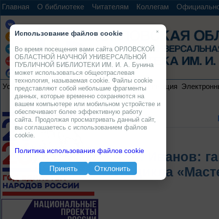
Главная
О библиотеке
Читателям
Коллегам
Официальн
×
Использование файлов cookie
Во время посещения вами сайта ОРЛОВСКОЙ
ОБЛАСТНОЙ НАУЧНОЙ УНИВЕРСАЛЬНОЙ
ПУБЛИЧНОЙ БИБЛИОТЕКИ ИМ. И. А. Бунина
может использоваться общеотраслевая
технология, называемая cookie. Файлы cookie
Услуги
Ресурсы
Проекты
Электронная коллекция
Электронн
представляют собой небольшие фрагменты
данных, которые временно сохраняются на
вашем компьютере или мобильном устройстве и
обеспечивают более эффективную работу
сайта. Продолжая просматривать данный сайт,
вы соглашаетесь с использованием файлов
cookie.
Политика использования файлов cookie
А. А. Иванов: 
Принять
Отклонить
Из цикла «Маст