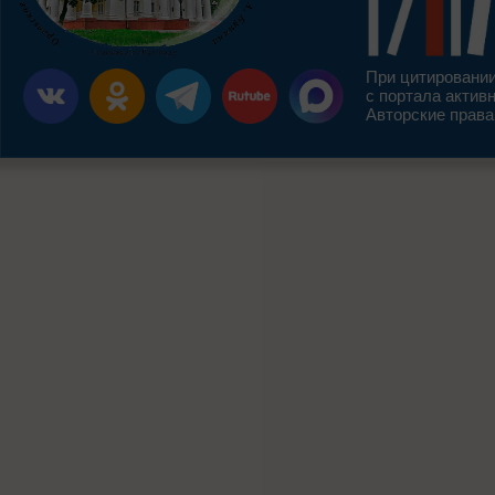
При цитировании
с портала актив
Авторские права