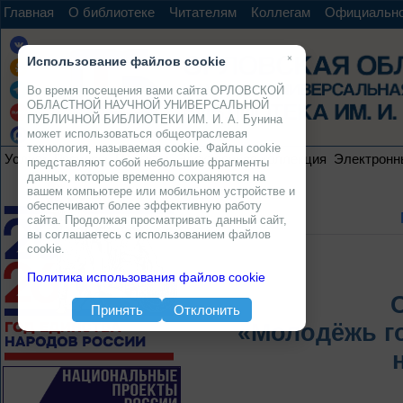
Главная
О библиотеке
Читателям
Коллегам
Официальн
×
Использование файлов cookie
Во время посещения вами сайта ОРЛОВСКОЙ
ОБЛАСТНОЙ НАУЧНОЙ УНИВЕРСАЛЬНОЙ
ПУБЛИЧНОЙ БИБЛИОТЕКИ ИМ. И. А. Бунина
может использоваться общеотраслевая
технология, называемая cookie. Файлы cookie
Услуги
Ресурсы
Проекты
Электронная коллекция
Электронн
представляют собой небольшие фрагменты
данных, которые временно сохраняются на
вашем компьютере или мобильном устройстве и
обеспечивают более эффективную работу
сайта. Продолжая просматривать данный сайт,
вы соглашаетесь с использованием файлов
cookie.
Политика использования файлов cookie
Принять
Отклонить
«Молодёжь го