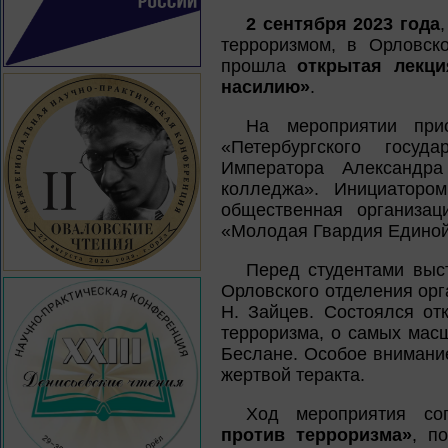
2 сентября 2023 года
терроризмом, в Орловск
прошла
открытая лекц
насилию»
.
На мероприятии при
«Петербургского госуд
Императора Александра
колледжа». Инициатором
общественная организац
«Молодая Гвардия Единой
Перед студентами выс
Орловского отделения ор
Н. Зайцев. Состоялся от
терроризма, о самых масш
Беслане. Особое внимание
жертвой теракта.
Ход мероприятия с
против терроризма»
, п