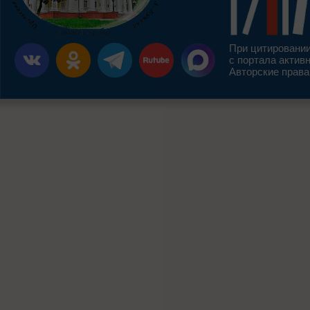
При цитировании
с портала актив
Авторские права