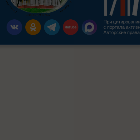
При цитировании
с портала актив
Авторские права