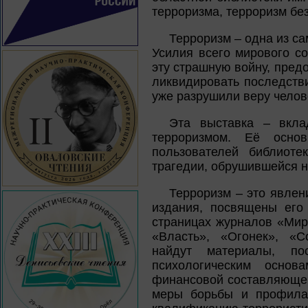
терроризма, терроризм бе
Терроризм – одна из с
Усилия всего мирового с
эту страшную войну, пред
ликвидировать последстви
уже разрушили веру челов
Эта выставка – вкла
терроризмом. Её осно
пользователей библиоте
трагедии, обрушившейся н
Терроризм – это явлен
издания, посвящены его
страницах журналов «Мир
«Власть», «Огонек», «С
найдут материалы, по
психологическим основа
финансовой составляющей
меры борьбы и профилак