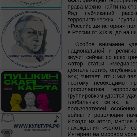
квалификацию террористич
права можно найти на стр
Ряд публикаций расс
террористических групп
«Российская история» пол
в России от XIX в. до наши
Особое внимание уд
национальной и религио
звучит сейчас со всех тр
Автор статьи «Медиарес
деятельности», опублико
№4) считает, что СМИ яв
поэтому необходимо п
профилактике террориз
группировкам удается уда
глобальных сетях, а 
пользователей, особенно
войны и революции начи
Исходя из этого, многие
нахождения «золотой с
Интернет на мировом уров