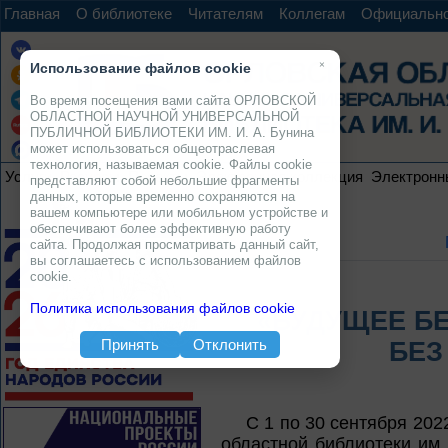
Главная
О библиотеке
Читателям
Коллегам
Официальн
×
Использование файлов cookie
Во время посещения вами сайта ОРЛОВСКОЙ
ОБЛАСТНОЙ НАУЧНОЙ УНИВЕРСАЛЬНОЙ
ПУБЛИЧНОЙ БИБЛИОТЕКИ ИМ. И. А. Бунина
может использоваться общеотраслевая
технология, называемая cookie. Файлы cookie
Услуги
Ресурсы
Проекты
Электронная коллекция
Электронн
представляют собой небольшие фрагменты
данных, которые временно сохраняются на
вашем компьютере или мобильном устройстве и
обеспечивают более эффективную работу
сайта. Продолжая просматривать данный сайт,
вы соглашаетесь с использованием файлов
cookie.
Политика использования файлов cookie
«БУДУЩЕЕ БЕ
Принять
Отклонить
БЕЗ
С 1 по 30 сентября 202
областной библиотеки им.