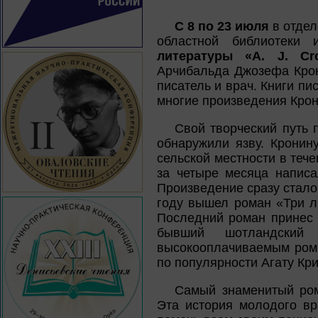
С 8 по 23 июля
в отдел
областной библиотеки
литературы «A. J. Cr
Арчибальда Джозефа Крон
писатель и врач. Книги пи
многие произведения Крон
Свой творческий путь п
обнаружили язву. Кронин
сельской местности в теч
за четыре месяца написа
Произведение сразу стало
году вышел роман «Три л
Последний роман принес 
бывший шотландский
высокооплачиваемым рома
по популярности Агату Кри
Самый знаменитый ром
Эта история молодого вр