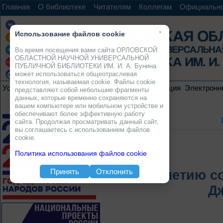
Главная
О библиотеке
Читателям
Коллегам
Официальн
×
Использование файлов cookie
Во время посещения вами сайта ОРЛОВСКОЙ
ОБЛАСТНОЙ НАУЧНОЙ УНИВЕРСАЛЬНОЙ
ПУБЛИЧНОЙ БИБЛИОТЕКИ ИМ. И. А. Бунина
может использоваться общеотраслевая
технология, называемая cookie. Файлы cookie
Услуги
Ресурсы
Проекты
Электронная коллекция
Электронн
представляют собой небольшие фрагменты
данных, которые временно сохраняются на
вашем компьютере или мобильном устройстве и
обеспечивают более эффективную работу
сайта. Продолжая просматривать данный сайт,
вы соглашаетесь с использованием файлов
cookie.
Политика использования файлов cookie
Принять
Отклонить
К 130-летию 
Д