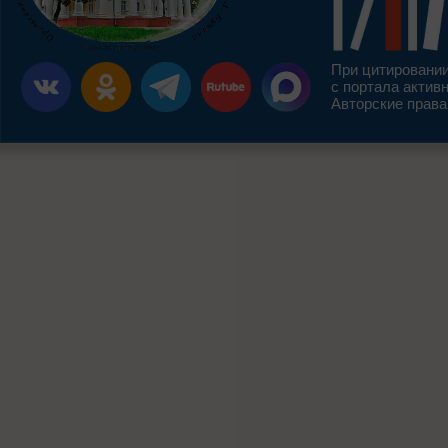
При цитировании
с портала актив
Авторские права