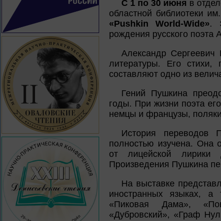
С 1 по 30 июня
в отдел
областной библиотеки им
«Pushkin World-Wide»
. 
рождения русского поэта 
Александр Сергеевич 
литературы. Его стихи, 
составляют одно из велич
Гений Пушкина преодо
годы. При жизни поэта ег
немцы и французы, поляки
История переводов 
полностью изучена. Она о
от лицейской лирики 
Произведения Пушкина пе
На выставке представл
иностранных языках, а 
«Пиковая Дама», «По
«Дубровский», «Граф Нул