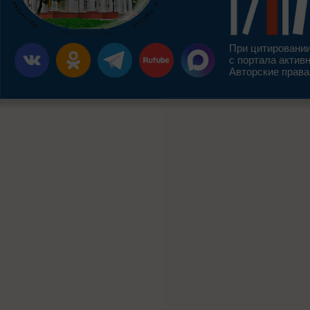
При цитировании
с портала актив
Авторские права