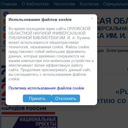
Главная
О библиотеке
Читателям
Коллегам
Официальн
×
Использование файлов cookie
Во время посещения вами сайта ОРЛОВСКОЙ
ОБЛАСТНОЙ НАУЧНОЙ УНИВЕРСАЛЬНОЙ
ПУБЛИЧНОЙ БИБЛИОТЕКИ ИМ. И. А. Бунина
может использоваться общеотраслевая
технология, называемая cookie. Файлы cookie
Услуги
Ресурсы
Проекты
Электронная коллекция
Электронн
представляют собой небольшие фрагменты
данных, которые временно сохраняются на
вашем компьютере или мобильном устройстве и
обеспечивают более эффективную работу
сайта. Продолжая просматривать данный сайт,
вы соглашаетесь с использованием файлов
cookie.
Политика использования файлов cookie
«P
Принять
Отклонить
К 227-летию со