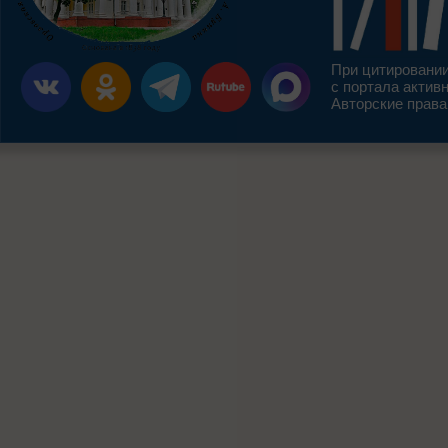
При цитировании
с портала актив
Авторские права