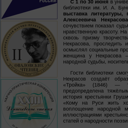
С 1 по 30 июня
в униве
библиотеки им. И. А. Бу
выставка литературы, 
Алексеевича Некрасова
сочувствием показал судь
нравственную красоту. Н
сквозь призму творчест
Некрасова, проследить 
осмыслял социальные проб
женщина у Некрасова —
народной судьбы, носител
Гости библиотеки смог
Некрасов создаёт обра
«Тройка» (1846) — т
предопределена тяжёлым
история крестьянки Груш
«Кому на Руси жить х
воплощение народной му
иллюстрациями крестьянс
статей о народности поэзи