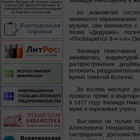
Зинаиды Николаевны в жи
Их знакомство состо
занимался образованием 
музыки, сам занимался с
поэму «Дедушка», посв
«Посвящается З-н-ч-е» (Зи
Зинаида Николаевна
занималась корректуро
распространении дешёвы
успокоить раздражительно
время тяжёлой болезни.
За восемь месяцев до
провели прямо в квартире
в 1877 году Зинаида Нико
муже и переживая утрату.
Выставка не только п
Алексеевича Некрасова, 
сострадании, достоинстве