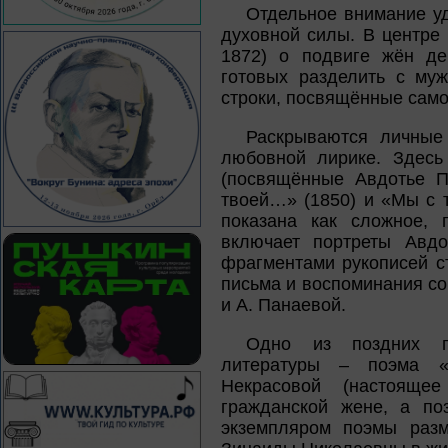
Отдельное внимание уд
духовной силы. В центре
1872) о подвиге жён дек
готовых разделить с му
строки, посвящённые сам
Раскрываются личные
любовной лирике. Здесь
(посвящённые Авдотье П
твоей…» (1850) и «Мы с 
показана как сложное, 
включает портреты Авдо
фрагментами рукописей с
письма и воспоминания с
и А. Панаевой.
Одно из поздних пр
литературы – поэма «
Некрасовой (настоящ
гражданской жене, а по
экземпляром поэмы разм