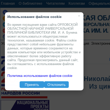
Главная
О библиотеке
Читателям
Коллегам
Официальн
×
Использование файлов cookie
Во время посещения вами сайта ОРЛОВСКОЙ
ОБЛАСТНОЙ НАУЧНОЙ УНИВЕРСАЛЬНОЙ
ПУБЛИЧНОЙ БИБЛИОТЕКИ ИМ. И. А. Бунина
может использоваться общеотраслевая
технология, называемая cookie. Файлы cookie
Услуги
Ресурсы
Проекты
Электронная коллекция
Электронн
представляют собой небольшие фрагменты
данных, которые временно сохраняются на
вашем компьютере или мобильном устройстве и
обеспечивают более эффективную работу
сайта. Продолжая просматривать данный сайт,
вы соглашаетесь с использованием файлов
cookie.
Политика использования файлов cookie
«Никола
Принять
Отклонить
Из ци