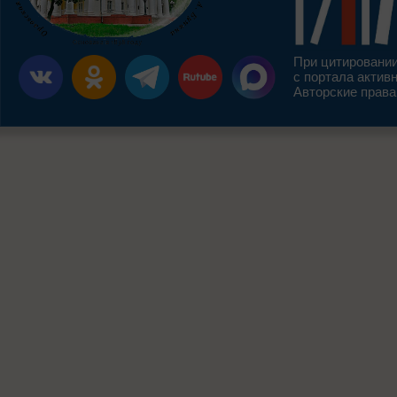
При цитировании
с портала актив
Авторские права