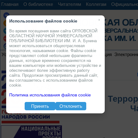
Главная
О библиотеке
Читателям
Коллегам
Официальн
×
Использование файлов cookie
Во время посещения вами сайта ОРЛОВСКОЙ
ОБЛАСТНОЙ НАУЧНОЙ УНИВЕРСАЛЬНОЙ
ПУБЛИЧНОЙ БИБЛИОТЕКИ ИМ. И. А. Бунина
может использоваться общеотраслевая
технология, называемая cookie. Файлы cookie
Услуги
Ресурсы
Проекты
Электронная коллекция
Электронн
представляют собой небольшие фрагменты
данных, которые временно сохраняются на
вашем компьютере или мобильном устройстве и
обеспечивают более эффективную работу
сайта. Продолжая просматривать данный сайт,
вы соглашаетесь с использованием файлов
cookie.
Политика использования файлов cookie
Террор
Принять
Отклонить
Ч