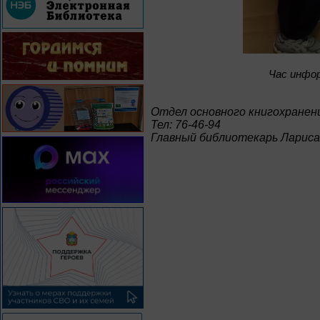
Час инфо
Отдел основного книгохранен
Тел: 76-46-94
Главный библиотекарь Ларис