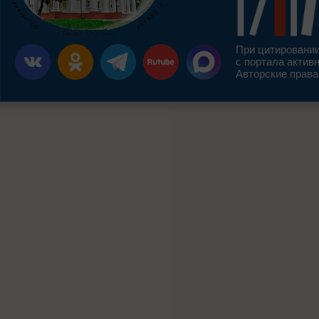
При цитировании
с портала актив
Авторские права