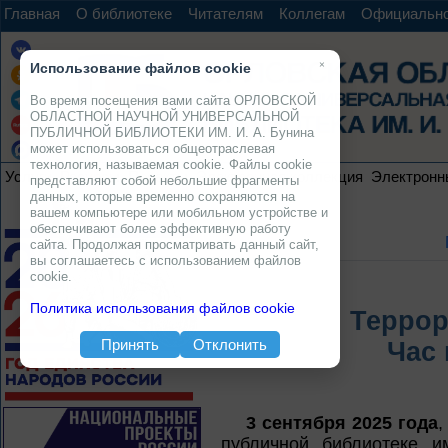
Главная
О библиотеке
Читателям
Коллегам
Официальн
×
Использование файлов cookie
Во время посещения вами сайта ОРЛОВСКОЙ
ОБЛАСТНОЙ НАУЧНОЙ УНИВЕРСАЛЬНОЙ
ПУБЛИЧНОЙ БИБЛИОТЕКИ ИМ. И. А. Бунина
может использоваться общеотраслевая
технология, называемая cookie. Файлы cookie
Услуги
Ресурсы
Проекты
Электронная коллекция
Электронн
представляют собой небольшие фрагменты
данных, которые временно сохраняются на
вашем компьютере или мобильном устройстве и
обеспечивают более эффективную работу
сайта. Продолжая просматривать данный сайт,
вы соглашаетесь с использованием файлов
cookie.
Политика использования файлов cookie
Террор
Принять
Отклонить
Час 
3 сентября 2025 года
,
публичной библиотеке и