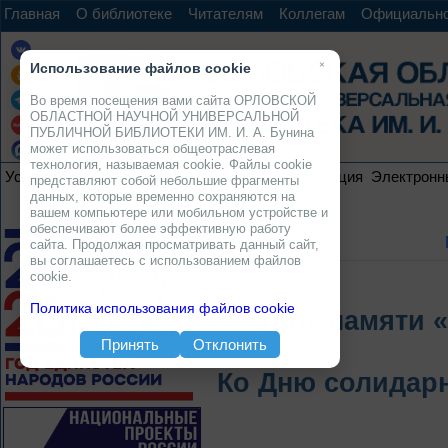
Главная
О библиотеке
Читателям
Коллегам
Официальн
×
Использование файлов cookie
Во время посещения вами сайта ОРЛОВСКОЙ
ОБЛАСТНОЙ НАУЧНОЙ УНИВЕРСАЛЬНОЙ
ПУБЛИЧНОЙ БИБЛИОТЕКИ ИМ. И. А. Бунина
может использоваться общеотраслевая
технология, называемая cookie. Файлы cookie
Услуги
Ресурсы
Проекты
Электронная коллекция
Электронн
представляют собой небольшие фрагменты
данных, которые временно сохраняются на
вашем компьютере или мобильном устройстве и
обеспечивают более эффективную работу
сайта. Продолжая просматривать данный сайт,
вы соглашаетесь с использованием файлов
cookie.
Политика использования файлов cookie
Урок памяти 
Принять
Отклонить
Ко Дню солидарн