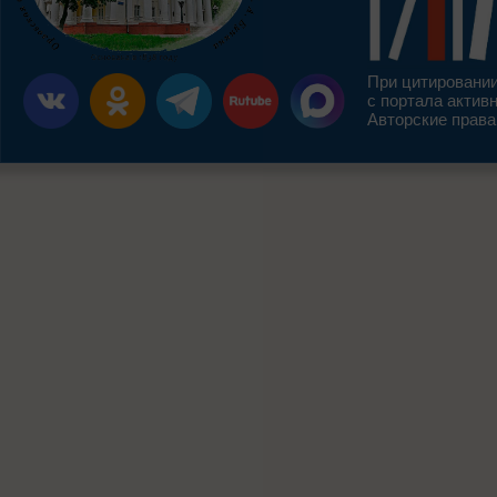
При цитировании
с портала актив
Авторские права