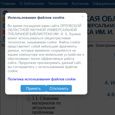
Главная
О библиотеке
Читателям
Коллегам
Официальн
×
Использование файлов cookie
Во время посещения вами сайта ОРЛОВСКОЙ
ОБЛАСТНОЙ НАУЧНОЙ УНИВЕРСАЛЬНОЙ
ПУБЛИЧНОЙ БИБЛИОТЕКИ ИМ. И. А. Бунина
может использоваться общеотраслевая
технология, называемая cookie. Файлы cookie
Услуги
Ресурсы
Проекты
Электронная коллекция
Электронн
представляют собой небольшие фрагменты
данных, которые временно сохраняются на
вашем компьютере или мобильном устройстве и
обеспечивают более эффективную работу
сайта. Продолжая просматривать данный сайт,
вы соглашаетесь с использованием файлов
Электронная коллекция
cookie.
1. Сборники
Политика использования файлов cookie
материалов научно-
4. 
практических
Принять
Отклонить
конференций, семинаров.
Альманахи. Буклеты
4.
1.1. Сборники
материалов по
актуальным
проблемам