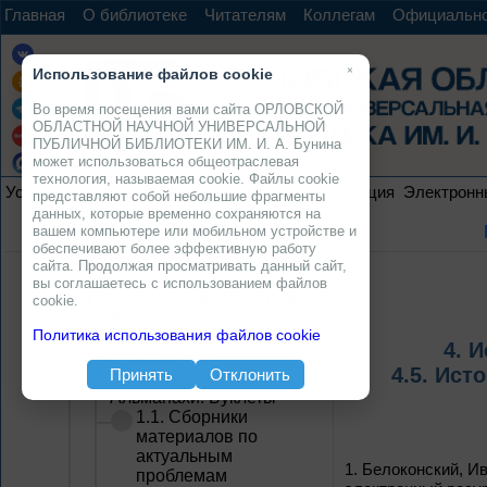
Главная
О библиотеке
Читателям
Коллегам
Официальн
×
Использование файлов cookie
Во время посещения вами сайта ОРЛОВСКОЙ
ОБЛАСТНОЙ НАУЧНОЙ УНИВЕРСАЛЬНОЙ
ПУБЛИЧНОЙ БИБЛИОТЕКИ ИМ. И. А. Бунина
может использоваться общеотраслевая
технология, называемая cookie. Файлы cookie
Услуги
Ресурсы
Проекты
Электронная коллекция
Электронн
представляют собой небольшие фрагменты
данных, которые временно сохраняются на
вашем компьютере или мобильном устройстве и
обеспечивают более эффективную работу
сайта. Продолжая просматривать данный сайт,
вы соглашаетесь с использованием файлов
Электронная коллекция
cookie.
1. Сборники
Политика использования файлов cookie
материалов научно-
4. 
практических
4.5. Ист
Принять
Отклонить
конференций, семинаров.
Альманахи. Буклеты
1.1. Сборники
материалов по
актуальным
1.
Белоконский, Ив
проблемам