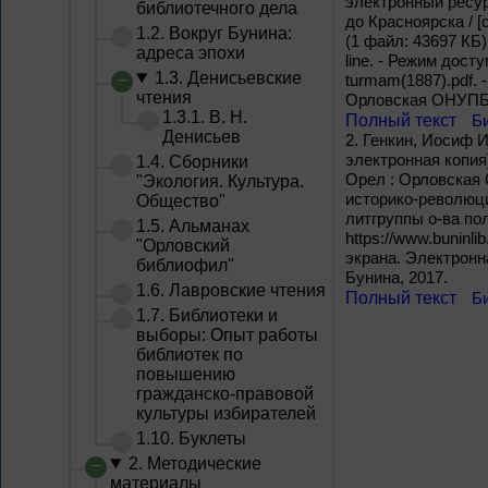
электронный ресур
библиотечного дела
до Красноярска / [
1.2. Вокруг Бунина:
(1 файл: 43697 КБ)
адреса эпохи
line. - Режим досту
1.3. Денисьевские
turmam(1887).pdf. 
чтения
Орловская ОНУПБ И
1.3.1. В. Н.
Полный текст
Б
Денисьев
2.
Генкин, Иосиф Ис
электронная копия]
1.4. Сборники
Орел : Орловская О
"Экология. Культура.
историко-революци
Общество"
литгруппы о-ва по
1.5. Альманах
https://www.buninlib
"Орловский
экрана. Электронн
библиофил"
Бунина, 2017.
1.6. Лавровские чтения
Полный текст
Б
1.7. Библиотеки и
выборы: Опыт работы
библиотек по
повышению
гражданско-правовой
культуры избирателей
1.10. Буклеты
2. Методические
материалы