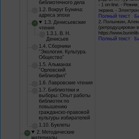
библиотечного дела
- 1 on-line. - Режи
1.2. Вокруг Бунина:
экрана. - Электро
адреса эпохи
Полный текст
Б
2.
Полынкин, Алекс
1.3. Денисьевские
(репродуцирован в 
чтения
https://www.buninl
1.3.1. В. Н.
Полный текст
Б
Денисьев
1.4. Сборники
"Экология. Культура.
Общество"
1.5. Альманах
"Орловский
библиофил"
1.6. Лавровские чтения
1.7. Библиотеки и
выборы: Опыт работы
библиотек по
повышению
гражданско-правовой
культуры избирателей
1.10. Буклеты
2. Методические
материалы