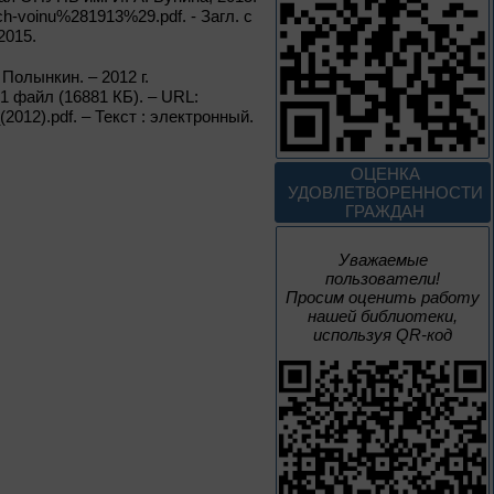
Россия: приглашение
tech-voinu%281913%29.pdf. - Загл. с
в путешествие
2015.
Цикл выставок литературы
олынкин. – 2012 г.
1 файл (16881 КБ). – URL:
(2012).pdf. – Текст : электронный.
До конца года
Мастера кисти:
ОЦЕНКА
галерея талантов
УДОВЛЕТВОРЕННОСТИ
ГРАЖДАН
Цикл выставок литературы
Уважаемые
пользователи!
Просим оценить работу
До конца года
нашей библиотеки,
используя QR-код
Творец и муза
Цикл выставок литературы
4 – 14 августа