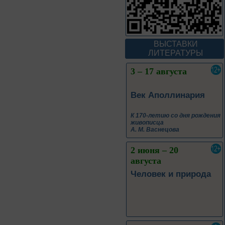
В борьбе против
нацизма мы были
вместе
Великая Победа народов
ВЫСТАВКИ
многонациональной страны
ЛИТЕРАТУРЫ
3 – 17 августа
Век Аполлинария
К 170-летию со дня рождения
живописца
А. М. Васнецова
2 июня – 20
августа
Человек и природа