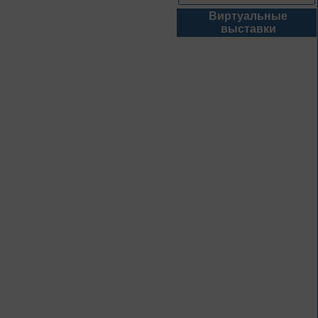
Виртуальные
1 июня – 31
выставки
августа
Безопасным будет
путь!
1 – 31 августа
Книги юбиляры 2026
Метаморфозы
Пиноккио
К 145-летию выхода книги
Карло Коллоди «Приключения
Пиноккио»
1 – 31 августа
Полёт над
столетиями
460 лет основания города