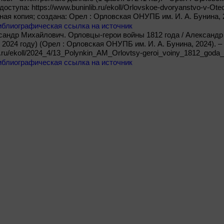
м доступа: https://www.buninlib.ru/ekoll/Orlovskoe-dvoryanstvo-v-O
нная копия; создана: Орел : Орловская ОНУПБ им. И. А. Бунина, 
иблиографическая ссылка на источник
андр Михайлович. Орловцы-герои войны 1812 года / Александр П
2024 году) (Орел : Орловская ОНУПБ им. И. А. Бунина, 2024). – 
ib.ru/ekoll/2024_4/13_Polynkin_AM_Orlovtsy-geroi_voiny_1812_goda_
иблиографическая ссылка на источник