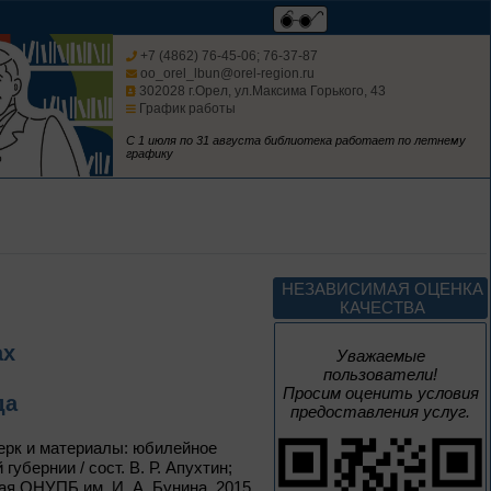
+7 (4862) 76-45-06; 76-37-87
oo_orel_lbun@orel-region.ru
302028 г.Орел, ул.Максима Горького, 43
До конца года
График работы
С 1 июля по 31 августа библиотека работает по летнему
Музыка единства
графику
К Году единства народов
России
До конца года
НЕЗАВИСИМАЯ ОЦЕНКА
КАЧЕСТВА
Изучаем русский
язык
ах
Уважаемые
пользователи!
Просим оценить условия
да
предоставления услуг.
черк и материалы: юбилейное
До конца года
бернии / сост. В. Р. Апухтин;
кая ОНУПБ им. И. А. Бунина, 2015.