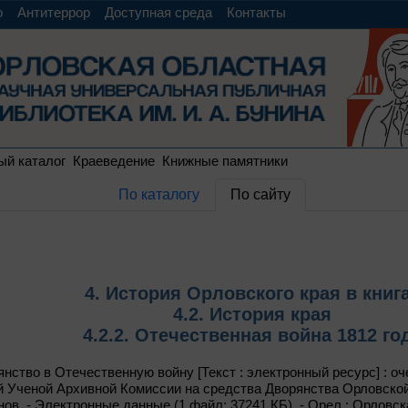
о
Антитеррор
Доступная среда
Контакты
ый каталог
Краеведение
Книжные памятники
По каталогу
По сайту
4. История Орловского края в книг
4.2. История края
4.2.2. Отечественная война 1812 го
нство в Отечественную войну [Текст : электронный ресурс] : о
 Ученой Архивной Комиссии на средства Дворянства Орловской гу
нов. - Электронные данные (1 файл: 37241 КБ). - Орел : Орловс