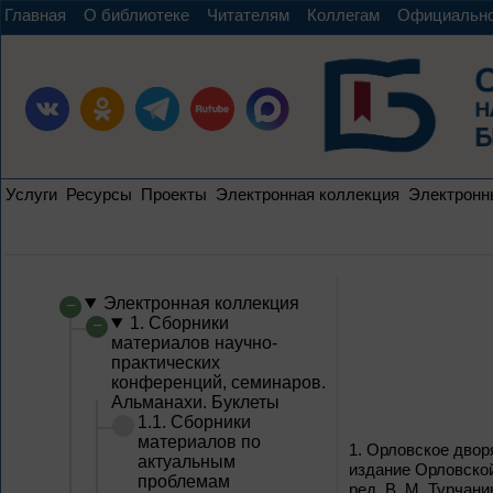
Главная
О библиотеке
Читателям
Коллегам
Официальн
Услуги
Ресурсы
Проекты
Электронная коллекция
Электронн
Электронная коллекция
1. Сборники
материалов научно-
практических
конференций, семинаров.
Альманахи. Буклеты
1.1. Сборники
материалов по
1.
Орловское дворя
актуальным
издание Орловской
проблемам
ред. В. М. Турчани