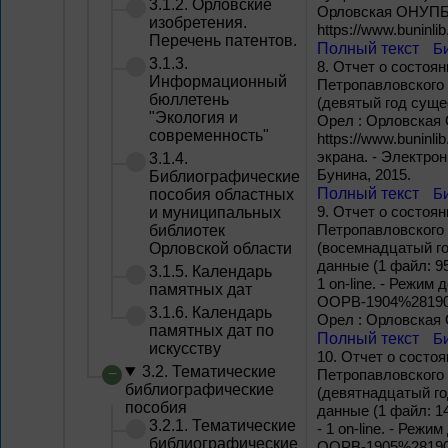
3.1.2. Орловские
Орловская ОНУПБ им
изобретения.
https://www.buninlib
Перечень патентов.
Полный текст
Б
3.1.3.
8.
Отчет о состоян
Информационный
Петропавловского Б
бюллетень
(девятый год суще
"Экология и
Орел : Орловская О
современность"
https://www.buninlib
экрана. - Электро
3.1.4.
Бунина, 2015.
Библиографические
Полный текст
Б
пособия областных
9.
Отчет о состоян
и муниципальных
Петропавловского Б
библиотек
(восемнадцатый го
Орловской области
данные (1 файл: 95
3.1.5. Календарь
1 on-line. - Режим д
памятных дат
OOPB-1904%281905%
3.1.6. Календарь
Орел : Орловская 
памятных дат по
Полный текст
Б
искусству
10.
Отчет о состоя
3.2. Тематические
Петропавловского Б
библиографические
(девятнадцатый год
пособия
данные (1 файл: 1
3.2.1. Тематические
- 1 on-line. - Режим
библиографические
OOPB-1905%281906%