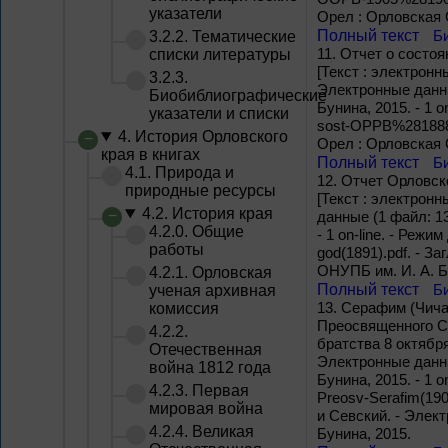
указатели
Орел : Орловская 
Полный текст
Б
3.2.2. Тематические
11.
Отчет о состоя
списки литературы
[Текст : электронный
3.2.3.
Электронные данны
Биобиблиографические
Бунина, 2015. - 1 on
указатели и списки
sost-OPPB%281888%2
4. История Орловского
Орел : Орловская 
края в книгах
Полный текст
Б
4.1. Природа и
12.
Отчет Орловско
природные ресурсы
[Текст : электронн
4.2. История края
данные (1 файл: 1
4.2.0. Общие
- 1 on-line. - Режи
работы
god(1891).pdf. - З
ОНУПБ им. И. А. Б
4.2.1. Орловская
Полный текст
Б
ученая архивная
13.
Серафим (Чичаг
комиссия
Преосвященного С
4.2.2.
братства 8 октября
Отечественная
Электронные данны
война 1812 года
Бунина, 2015. - 1 on
4.2.3. Первая
Preosv-Serafim(190
мировая война
и Севский. - Элек
4.2.4. Великая
Бунина, 2015.