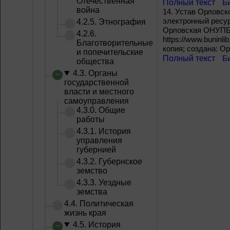
Отечественная
Полный текст
Б
война
14.
Устав Орловско
электронный ресурс
4.2.5. Этнография
Орловская ОНУПБ им
4.2.6.
https://www.buninlib
Благотворительные
копия; создана: О
и попечительские
Полный текст
Б
общества
4.3. Органы
государственной
власти и местного
самоуправления
4.3.0. Общие
работы
4.3.1. История
управления
губернией
4.3.2. Губернское
земство
4.3.3. Уездные
земства
4.4. Политическая
жизнь края
4.5. История