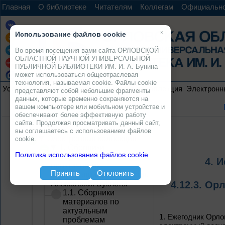
Главная
О библиотеке
Читателям
Коллегам
Официальн
×
Использование файлов cookie
Во время посещения вами сайта ОРЛОВСКОЙ
ОБЛАСТНОЙ НАУЧНОЙ УНИВЕРСАЛЬНОЙ
ПУБЛИЧНОЙ БИБЛИОТЕКИ ИМ. И. А. Бунина
может использоваться общеотраслевая
технология, называемая cookie. Файлы cookie
Услуги
Ресурсы
Проекты
Электронная коллекция
Электронн
представляют собой небольшие фрагменты
данных, которые временно сохраняются на
вашем компьютере или мобильном устройстве и
обеспечивают более эффективную работу
сайта. Продолжая просматривать данный сайт,
вы соглашаетесь с использованием файлов
Электронная коллекция
cookie.
1. Сборники
Политика использования файлов cookie
материалов научно-
4. 
практических
Принять
Отклонить
конференций, семинаров.
Альманахи. Буклеты
4.12.3. О
1.1. Сборники
материалов по
актуальным
1.
Ежегодник Орлов
проблемам