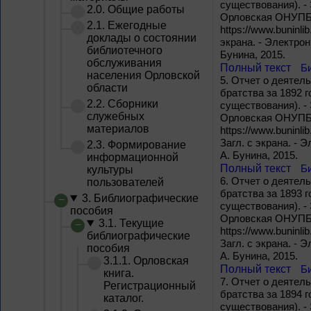
существования). -
2.0. Общие работы
Орловская ОНУПБ им
2.1. Ежегодные
https://www.buninli
доклады о состоянии
экрана. - Электро
библиотечного
Бунина, 2015.
обслуживания
Полный текст
Б
населения Орловской
5.
Отчет о деятель
области
братства за 1892 г
2.2. Сборники
существования). - 
служебных
Орловская ОНУПБ им
материалов
https://www.buninl
Загл. с экрана. -
2.3. Формирование
А. Бунина, 2015.
информационной
Полный текст
Б
культуры
6.
Отчет о деятель
пользователей
братства за 1893 г
3. Библиографические
существования). -
пособия
Орловская ОНУПБ им
3.1. Текущие
https://www.buninl
библиографические
Загл. с экрана. -
пособия
А. Бунина, 2015.
3.1.1. Орловская
Полный текст
Б
книга.
7.
Отчет о деятель
Регистрационный
братства за 1894 г
каталог.
существования). -