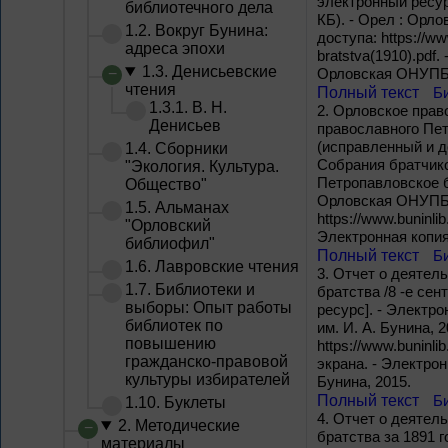
электронный ресурс
библиотечного дела
КБ). - Орел : Орло
1.2. Вокруг Бунина:
доступа: https://ww
адреса эпохи
bratstva(1910).pdf.
1.3. Денисьевские
Орловская ОНУПБ и
чтения
Полный текст
Б
1.3.1. В. Н.
2.
Орловское прав
Денисьев
православного Пет
(исправленный и 
1.4. Сборники
Собрания братчиков
"Экология. Культура.
Петропавловское б
Общество"
Орловская ОНУПБ им
1.5. Альманах
https://www.buninlib
"Орловский
Электронная копия
библиофил"
Полный текст
Б
1.6. Лавровские чтения
3.
Отчет о деятель
1.7. Библиотеки и
братства /8 -е сент
выборы: Опыт работы
ресурс]. - Электр
библиотек по
им. И. А. Бунина, 2
повышению
https://www.buninli
гражданско-правовой
экрана. - Электро
культуры избирателей
Бунина, 2015.
Полный текст
Б
1.10. Буклеты
4.
Отчет о деятель
2. Методические
братства за 1891 г
материалы