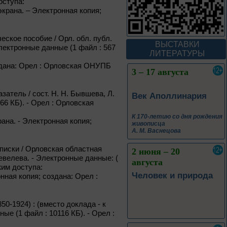
оступа:
В борьбе против
с экрана. – Электронная копия;
нацизма мы были
вместе
ское пособие / Орл. обл. публ.
Великая Победа народов
ВЫСТАВКИ
- Электронные данные (1 файл : 567
многонациональной страны
ЛИТЕРАТУРЫ
 создана: Орел : Орловская ОНУПБ
3 – 17 августа
затель / сост. Н. Н. Бывшева, Л.
Век Аполлинария
266 КБ). - Орел : Орловская
К 170-летию со дня рождения
крана. - Электронная копия;
живописца
А. М. Васнецова
списки / Орловская областная
2 июня – 20
Шевелева. - Электронные данные: (
августа
ежим доступа:
Человек и природа
ронная копия; создана: Орел :
50-1924) : (вместо доклада - к
ые (1 файл : 10116 КБ). - Орел :