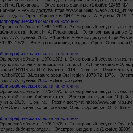
ост. Н. А. Плеханова. – Электронные данные (1 файл: 12465 КБ)
1 on-line. – Режим доступа: https://www.buninlib.ru/ekoll/2019_3/Lit
я; создана: Орел : Орловская ОНУПБ им. И. А. Бунина, 2019. – З
иблиографическая ссылка на источник
рловской области, 1967-1969 гг. [Электронный ресурс] : указ. лит.
иблиогр. отд. ; [сост. Н. А. Плеханова]. – Электронные данные (1
 И. А. Бунина, 2019. – 1 on-line. – Режим доступа: https://www.bun
1967-69_1973. – Электронная копия; создана: Орел : Орловская О
иблиографическая ссылка на источник
рловской области, 1970-1972 гг. [Электронный ресурс] : указ. лит
. Крупской, справ.- библиогр. отд. ; сост. Н. А. Плеханова. – Эл
вская ОНУПБ им. И. А. Бунина, 2019. – 1 on-line. – Режим доступ
b.ru/ekoll/2019_3/Literature about Orel region_1970-72_1976. – Эле
. И. А. Бунина, 2019. – Загл. с экрана.
иблиографическая ссылка на источник
рловской области, 1973-1975 гг. [Электронный ресурс] : указ. лит
. Крупской, справ.-библиогр. отд. – Электронные данные (1 файл:
ина, 2019. – 1 on-line. – Режим доступа: https://www.buninlib.ru/ek
7. – Электронная копия; создана: Орел : Орловская ОНУПБ им. И.
иблиографическая ссылка на источник
рловской области, 1976-1978 гг. [Электронный ресурс] / Орл. обл
й, справ.-библиогр. отдел. – Электронные данные (1 файл: 3203