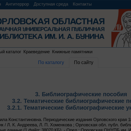
о
Антитеррор
Доступная среда
Контакты
ый каталог
Краеведение
Книжные памятники
По каталогу
По сайту
3. Библиографические пособия
3.2. Тематические библиографические п
3.2.1. Тематические библиографические у
ла Константиновна. Периодические издания Орловского края 181
ик / Л. К. Андреева, Л. П. Хоменкова ; Орловская обл. публ. библ
ые данные (1 файл: 38070 КБ). - Орел : Орловская ОНУПБ им. И. А.