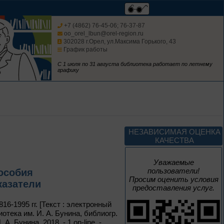
+7 (4862) 76-45-06; 76-37-87
oo_orel_lbun@orel-region.ru
302028 г.Орел, ул.Максима Горького, 43
До конца года
График работы
С 1 июля по 31 августа библиотека работает по летнему
Музыка единства
графику
К Году единства народов
России
До конца года
НЕЗАВИСИМАЯ ОЦЕНКА
КАЧЕСТВА
Изучаем русский
язык
Уважаемые
пользователи!
особия
Просим оценить условия
казатели
предоставления услуг.
6-1995 гг. [Текст : электронный
До конца года
иотека им. И. А. Бунина, библиогр.
 Бунина, 2018. - 1 on-line. -