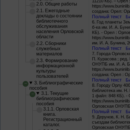
11210 КБ). – Орел 
2.0. Общие работы
https://www.buninli
2.1. Ежегодные
создана: Орел: Ор
доклады о состоянии
Полный текст
Б
библиотечного
6.
Год планеты Зем
обслуживания
б-ка им. И. А. Бун
населения Орловской
КБ). - Орел : Орло
области
https://www.buninl
им. И. А. Бунина, 2
2.2. Сборники
Полный текст
Б
служебных
7.
Города Орловско
материалов
П. Курасова ; ред.
2.3. Формирование
ОНУПБ им. И. А. Бу
информационной
https://www.buninli
культуры
создана: Орел : О
пользователей
Полный текст
Б
3. Библиографические
8.
Городу Орлу 400
пособия
библиотека им. Н. 
3.1. Текущие
1 файл: 848 КБ). -
библиографические
https://www.buninli
пособия
Орловская ОНУПБ и
3.1.1. Орловская
Полный текст
Б
книга.
9.
Дерунов, К. Н. Б
Регистрационный
съездам библиотека
каталог.
Орловская ОНУПБ им