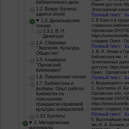
библиотечного дела
Режим доступа: http
1.2. Вокруг Бунина:
Электронная копия
адреса эпохи
Полный текст
Б
2.
В боях и в труде
1.3. Денисьевские
справочно-библиогр
чтения
Орловская ОНУПБ им
1.3.1. В. Н.
https://www.buninli
Денисьев
создана: Орел : О
1.4. Сборники
Полный текст
Б
"Экология. Культура.
3.
В. И. Ленин и О
Общество"
библиотека им . Н.
1.5. Альманах
Электронные данные
"Орловский
доступа: https://ww
библиофил"
Орел : Орловская 
1.6. Лавровские чтения
Полный текст
Б
4.
Выдающиеся писа
1.7. Библиотеки и
С. Бухтеева, И. Бу
выборы: Опыт работы
Орловская обл. пуб
библиотек по
Орловская ОНУПБ им
повышению
https://www.buninli
гражданско-правовой
копия; создана: О
культуры избирателей
Полный текст
Б
1.10. Буклеты
5.
Высочайшие визит
2. Методические
им. И. А. Бунина, о
материалы