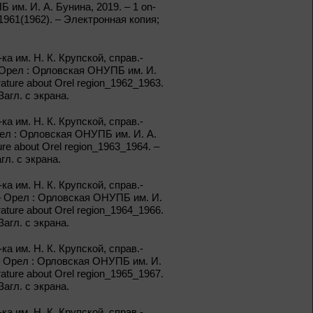
им. И. А. Бунина, 2019. – 1 on-
Книги из серии
on_1961(1962). – Электронная копия;
«Военный дневник»
1 – 31 августа
а им. Н. К. Крупской, справ.-
 –Орел : Орловская ОНУПБ им. И.
erature about Orel region_1962_1963.
Грани души
агл. с экрана.
а им. Н. К. Крупской, справ.-
К 155-летию со дня рождения
Л. Н. Андреева
рел : Орловская ОНУПБ им. И. А.
ture about Orel region_1963_1964. –
гл. с экрана.
1 – 31 августа
Волшебный мир
а им. Н. К. Крупской, справ.-
сказок И. Я.
. – Орел : Орловская ОНУПБ им. И.
Билибина
erature about Orel region_1964_1966.
агл. с экрана.
Из цикла «Мастера кисти:
галерея талантов»
а им. Н. К. Крупской, справ.-
 – Орел : Орловская ОНУПБ им. И.
1 – 31 августа
erature about Orel region_1965_1967.
агл. с экрана.
Фаина Раневская:
искусство быть
а им. Н. К. Крупской, справ.-