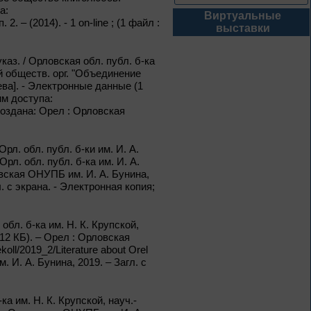
а:
Виртуальные
1 июня – 30
. – (2014). - 1 on-line ; (1 файл :
выставки
августа
Культурная суббота.
Краеведение: в
каз. / Орловская обл. публ. б-ка
помощь участника
ой обществ. орг. "Объединение
еева]. - Электронные данные (1
им доступа:
; создана: Орел : Орловская
1 июня – 31
августа
л. обл. публ. б-ки им. И. А.
Безопасным будет
Орл. обл. публ. б-ка им. И. А.
путь!
овская ОНУПБ им. И. А. Бунина,
агл. с экрана. - Электронная копия;
бл. б-ка им. Н. К. Крупской,
712 КБ). – Орел : Орловская
1 – 31 августа
koll/2019_2/Literature about Orel
Книги юбиляры 2026
 И. А. Бунина, 2019. – Загл. с
Метаморфозы
Пиноккио
а им. Н. К. Крупской, науч.-
К 145-летию выхода книги
Карло Коллоди «Приключения