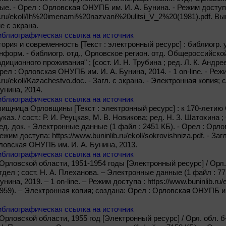
е. - Орел : Орловская ОНУПБ им. И. А. Бунина. - Режим доступ
b.ru/ekoll/Ih%20imenami%20nazvani%20ulitsi_V_2%20(1981).pdf. Вып. 2
ие с экрана.
иблиографическая ссылка на источник
ория и современность [Текст : электронный ресурс] : библиогр. у
информ. - библиогр. отд., Орловское регион. отд. Общероссийск
диционного проживания" ; [сост. И. Н. Трубина ; ред. Л. К. Андр
Орел : Орловская ОНУПБ им. И. А. Бунина, 2014. - 1 on-line. - Реж
b.ru/ekoll/Kazachestvo.doc. - Загл. с экрана. - Электронная копия
унина, 2014.
иблиографическая ссылка на источник
ищница Орловщины [Текст : электронный ресурс] : к 170-летию Ор
каз. / сост.: Р. И. Реуцкая, М. В. Новикова; ред. Н. З. Шатохина ; 
ед. док. - Электронные данные (1 файл : 2451 КБ). - Орел : Орл
 Режим доступа: https://www.buninlib.ru/ekoll/sokrovishniza.pdf. - З
ловская ОНУПБ им. И. А. Бунина, 2013.
иблиографическая ссылка на источник
Орловской области, 1951-1954 годы [Электронный ресурс] / Орл. о
тдел ; сост. Н. А. Плеханова. – Электронные данные (1 файл : 7
ина, 2019. – 1 on-line. – Режим доступа : https://www.buninlib.ru/e
959). – Электронная копия; создана: Орел : Орловская ОНУПБ им.
иблиографическая ссылка на источник
рловской области, 1955 год [Электронный ресурс] / Орл. обл. б-к