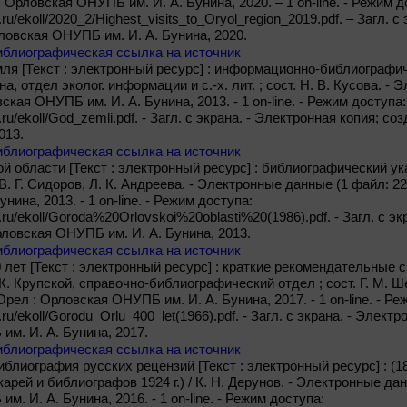
: Орловская ОНУПБ им. И. А. Бунина, 2020. – 1 on-line. - Режим д
b.ru/ekoll/2020_2/Highest_visits_to_Oryol_region_2019.pdf. – Загл. 
ловская ОНУПБ им. И. А. Бунина, 2020.
иблиографическая ссылка на источник
ля [Текст : электронный ресурс] : информационно-библиографиче
ина, отдел эколог. информации и с.-х. лит. ; сост. Н. В. Кусова. 
вская ОНУПБ им. И. А. Бунина, 2013. - 1 on-line. - Режим доступа:
ib.ru/ekoll/God_zemli.pdf. - Загл. с экрана. - Электронная копия;
013.
иблиографическая ссылка на источник
й области [Текст : электронный ресурс] : библиографический ука
 В. Г. Сидоров, Л. К. Андреева. - Электронные данные (1 файл: 2
нина, 2013. - 1 on-line. - Режим доступа:
b.ru/ekoll/Goroda%20Orlovskoi%20oblasti%20(1986).pdf. - Загл. с э
рловская ОНУПБ им. И. А. Бунина, 2013.
иблиографическая ссылка на источник
 лет [Текст : электронный ресурс] : краткие рекомендательные 
К. Крупской, справочно-библиографический отдел ; сост. Г. М. 
 Орел : Орловская ОНУПБ им. И. А. Бунина, 2017. - 1 on-line. - Р
b.ru/ekoll/Gorodu_Orlu_400_let(1966).pdf. - Загл. с экрана. - Элект
м. И. А. Бунина, 2017.
иблиографическая ссылка на источник
иблиография русских рецензий [Текст : электронный ресурс] : (18
рей и библиографов 1924 г.) / К. Н. Дерунов. - Электронные данн
. И. А. Бунина, 2016. - 1 on-line. - Режим доступа: