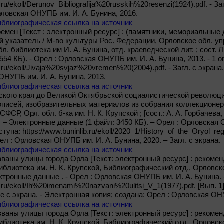
b.ru/ekoll/Derunov_Bibliografija%20russkih%20resenzi(1924).pdf. - З
рловская ОНУПБ им. И. А. Бунина, 2016.
иблиографическая ссылка на источник
емен [Текст : электронный ресурс] : (памятники, мемориальные д
 указатель / М-во культуры Рос. Федерации, Орловское обл. упр
л. библиотека им И. А. Бунина, отд. краеведческой лит. ; сост. 
554 КБ). - Орел : Орловская ОНУПБ им. И. А. Бунина, 2013. - 1 on
ib.ru/ekoll/Jivaja%20svjaz%20vremen%20(2004).pdf. - Загл. с экран
ОНУПБ им. И. А. Бунина, 2013.
иблиографическая ссылка на источник
кого края до Великой Октябрьской социалистической революции
кописей, изобразительных материалов из собрания коллекционеро
ФСР, Орл. обл. б-ка им. Н. К. Крупской ; [сост.: А. А. Горбачева,
]. – Электронные данные (1 файл: 3450 КБ). – Орел : Орловская 
ступа: https://www.buninlib.ru/ekoll/2020_1/History_of_the_Oryol_r
ел : Орловская ОНУПБ им. И. А. Бунина, 2020. – Загл. с экрана.
иблиографическая ссылка на источник
ваны улицы города Орла [Текст: электронный ресурс] : рекоме
иблиотека им. Н. К. Крупской, Библиографический отд., Орловск
ектронные данные . - Орел : Орловская ОНУПБ им. И. А. Бунина. 
b.ru/ekoll/Ih%20imenami%20nazvani%20ulitsi_V_1(1977).pdf. [Вып. 1]. –
ие с экрана. - Электронная копия; создана: Орел : Орловская ОН
иблиографическая ссылка на источник
ваны улицы города Орла [Текст: электронный ресурс] : рекоме
библиотека им. Н. К. Крупской, Библиографический отд., Орловск