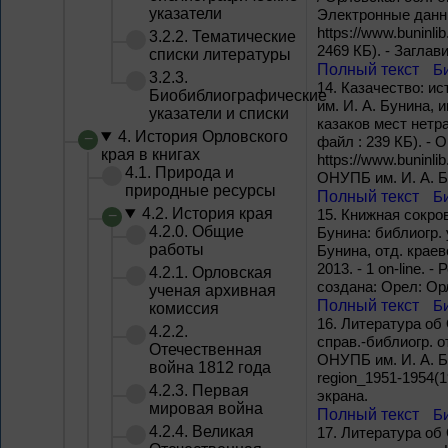
указатели
Электронные данны
https://www.buninli
3.2.2. Тематические
2469 КБ). - Заглав
списки литературы
Полный текст
Б
3.2.3.
14.
Казачество: ист
Биобиблиографические
им. И. А. Бунина, 
указатели и списки
казаков мест нетра
4. История Орловского
файл : 239 КБ). - 
края в книгах
https://www.buninli
4.1. Природа и
ОНУПБ им. И. А. Б
природные ресурсы
Полный текст
Б
4.2. История края
15.
Книжная сокров
4.2.0. Общие
Бунина: библиогр. у
работы
Бунина, отд. краев
2013. - 1 on-line. -
4.2.1. Орловская
создана: Орел: Ор
ученая архивная
Полный текст
Б
комиссия
16.
Литература об 
4.2.2.
справ.-библиогр. о
Отечественная
ОНУПБ им. И. А. Бун
война 1812 года
region_1951-1954(1
4.2.3. Первая
экрана.
мировая война
Полный текст
Б
4.2.4. Великая
17.
Литература об О