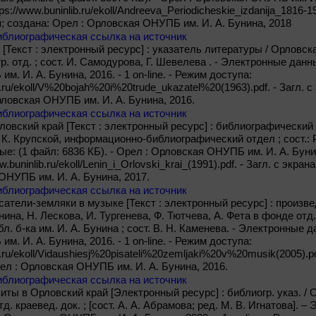
s://www.buninlib.ru/ekoll/Andreeva_Periodicheskie_izdanija_1816-19
; создана: Орел : Орловская ОНУПБ им. И. А. Бунина, 2018
иблиографическая ссылка на источник
 [Текст : электронный ресурс] : указатель литературы / Орловская
. отд. ; сост. И. Самодурова, Г. Шевелева . - Электронные данны
. И. А. Бунина, 2016. - 1 on-line. - Режим доступа:
b.ru/ekoll/V%20bojah%20i%20trude_ukazatel%20(1963).pdf. - Загл. 
рловская ОНУПБ им. И. А. Бунина, 2016.
иблиографическая ссылка на источник
рловский край [Текст : электронный ресурс] : библиографический
 К. Крупской, информационно-библиографический отдел ; сост.: Р.
: (1 файл: 6836 КБ). - Орел : Орловская ОНУПБ им. И. А. Бунина,
w.buninlib.ru/ekoll/Lenin_i_Orlovski_krai_(1991).pdf. - Загл. с экра
ОНУПБ им. И. А. Бунина, 2017.
иблиографическая ссылка на источник
тели-земляки в музыке [Текст : электронный ресурс] : произве
нина, Н. Лескова, И. Тургенева, Ф. Тютчева, А. Фета в фонде от
л. б-ка им. И. А. Бунина ; сост. В. Н. Каменева. - Электронные д
. И. А. Бунина, 2016. - 1 on-line. - Режим доступа:
b.ru/ekoll/Vidaushiesj%20pisateli%20zemljaki%20v%20musik(2005).pd
рел : Орловская ОНУПБ им. И. А. Бунина, 2016.
иблиографическая ссылка на источник
ы в Орловский край [Электронный ресурс] : библиогр. указ. / Ор
тд. краевед. док. ; [сост. А. А. Абрамова; ред. М. В. Игнатова]. 