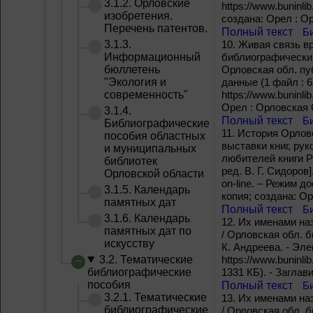
3.1.2. Орловские
https://www.buninli
изобретения.
создана: Орел : О
Перечень патентов.
Полный текст
Б
3.1.3.
10.
Живая связь вр
Информационный
библиографический
бюллетень
Орловская обл. пуб
"Экология и
данные (1 файл : 6
современность"
https://www.buninl
Орел : Орловская 
3.1.4.
Полный текст
Б
Библиографические
11.
История Орловс
пособия областных
выставки книг, ру
и муниципальных
любителей книги РС
библиотек
ред. В. Г. Сидоров
Орловской области
on-line. – Режим до
3.1.5. Календарь
копия; создана: Ор
памятных дат
Полный текст
Б
3.1.6. Календарь
12.
Их именами наз
памятных дат по
/ Орловская обл. б
искусству
К. Андреева. - Эл
3.2. Тематические
https://www.buninli
библиографические
1331 КБ). - Заглав
пособия
Полный текст
Б
3.2.1. Тематические
13.
Их именами наз
библиографические
/ Орловская обл. 