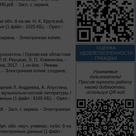
Россия: приглашение
95.pdf. - Загл. с экрана.
в путешествие
Цикл выставок литературы
 обл. б-ка им. Н. К. Крупской,
е (1 файл : 1025 КБ). - Орел :
До конца года
с экрана. - Электронная копия;
Мастера кисти:
ОЦЕНКА
галерея талантов
УДОВЛЕТВОРЕННОСТИ
 указатель / Орловская областная
ГРАЖДАН
 И. Реуцкая, Л. П. Хоменкова. -
 2017. - 1 on-line. - Режим
Цикл выставок литературы
на. - Электронная копия; создана:
Уважаемые
пользователи!
Просим оценить работу
До конца года
нашей библиотеки,
дения Л. Андреева, А. Апухтина,
используя QR-код
д. музыкально-нотной литературы /
Творец и муза
анные (1 файл : 6165 КБ). - Орел :
f. - Загл. с экрана. - Электронная
Цикл выставок литературы
л. обл. науч. универс. публ. б-ка
4 – 14 августа
– Электронные данные (1 файл :