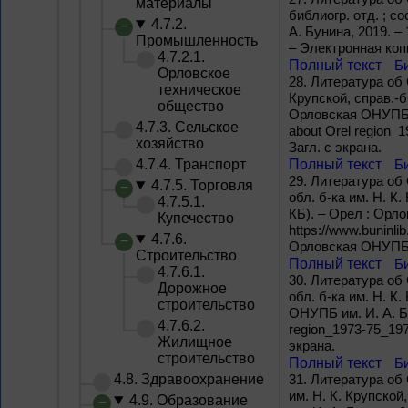
материалы
библиогр. отд. ; с
4.7.2.
А. Бунина, 2019. – 
Промышленность
– Электронная копи
4.7.2.1.
Полный текст
Б
Орловское
28.
Литература об О
техническое
Крупской, справ.-б
общество
Орловская ОНУПБ им.
4.7.3. Сельское
about Orel region_
хозяйство
Загл. с экрана.
4.7.4. Транспорт
Полный текст
Б
29.
Литература об О
4.7.5. Торговля
обл. б-ка им. Н. К
4.7.5.1.
КБ). – Орел : Орло
Купечество
https://www.buninli
4.7.6.
Орловская ОНУПБ им
Строительство
Полный текст
Б
4.7.6.1.
30.
Литература об О
Дорожное
обл. б-ка им. Н. К
строительство
ОНУПБ им. И. А. Бун
4.7.6.2.
region_1973-75_197
Жилищное
экрана.
строительство
Полный текст
Б
4.8. Здравоохранение
31.
Литература об О
им. Н. К. Крупско
4.9. Образование