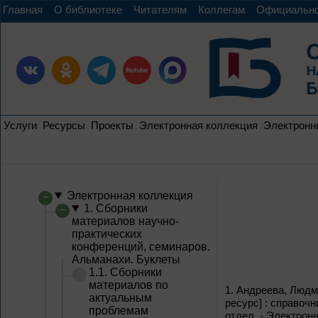
Главная
О библиотеке
Читателям
Коллегам
Официальн
Услуги
Ресурсы
Проекты
Электронная коллекция
Электронн
Электронная коллекция
1. Сборники
материалов научно-
практических
конференций, семинаров.
Альманахи. Буклеты
1.1. Сборники
материалов по
1.
Андреева, Людми
актуальным
ресурс] : справочн
проблемам
отдел. - Электронн