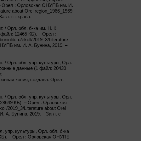
собой
. – Орел : Орловская ОНУПБ им. И.
erature about Orel region_1966_1969.
К 130-летию Ф. Г. Раневской
агл. с экрана.
 / Орл. обл. б-ка им. Н. К.
1 – 31 августа
 файл: 12465 КБ). – Орел :
inlib.ru/ekoll/2019_3/Literature
Самоцветы Дальнего
НУПБ им. И. А. Бунина, 2019. –
Востока
Из цикла «Россия:
. / Орл. обл. упр. культуры, Орл.
приглашение в
ектронные данные (1 файл: 20439
путешествие»
а:
ктронная копия; создана: Орел :
1 – 31 августа
Антон Павлович
. / Орл. обл. упр. культуры, Орл.
Чехов
 28649 КБ). – Орел : Орловская
oll/2019_3/Literature about Orel
Из цикла «Творец и муза»
 А. Бунина, 2019. – Загл. с
1 – 31 августа
. упр. культуры, Орл. обл. б-ка
9 КБ). – Орел : Орловская ОНУПБ