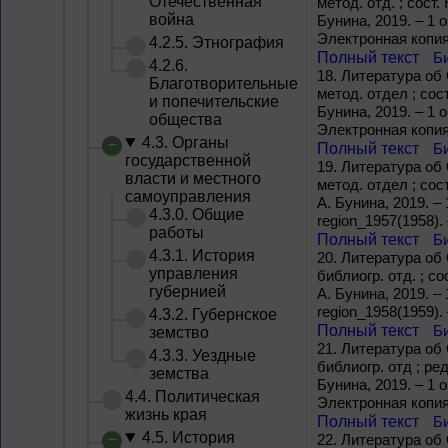
Отечественная
метод. отд. ; сост
война
Бунина, 2019. – 1 o
Электронная копия;
4.2.5. Этнография
Полный текст
Б
4.2.6.
18.
Литература об О
Благотворительные
метод. отдел ; сос
и попечительские
Бунина, 2019. – 1 o
общества
Электронная копия;
4.3. Органы
Полный текст
Б
государственной
19.
Литература об О
власти и местного
метод. отдел ; сос
самоуправления
А. Бунина, 2019. – 1
4.3.0. Общие
region_1957(1958).
работы
Полный текст
Б
4.3.1. История
20.
Литература об О
управления
библиогр. отд. ; с
губернией
А. Бунина, 2019. – 1
region_1958(1959).
4.3.2. Губернское
Полный текст
Б
земство
21.
Литература об О
4.3.3. Уездные
библиогр. отд ; р
земства
Бунина, 2019. – 1 o
4.4. Политическая
Электронная копия;
жизнь края
Полный текст
Б
4.5. История
22.
Литература об О