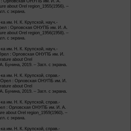
л : Орловская ОНУПБ им. И. А.
Пиноккио»
ture about Orel region_1955(1956). –
гл. с экрана.
1 – 31 августа
а им. Н. К. Крупской, науч.-
Полёт над
Орел : Орловская ОНУПБ им. И. А.
столетиями
ture about Orel region_1956(1958). –
гл. с экрана.
460 лет основания города
Орла
а им. Н. К. Крупской, науч.-
– Орел : Орловская ОНУПБ им. И.
rature about Orel
1 – 31 августа
. Бунина, 2019. – Загл. с экрана.
Леонид Андреев:
а им. Н. К. Крупской, справ.-
взгляд из XXI века
 – Орел : Орловская ОНУПБ им. И.
rature about Orel
. Бунина, 2019. – Загл. с экрана.
а им. Н. К. Крупской, справ.-
рел : Орловская ОНУПБ им. И. А.
1 – 31 августа
ure about Orel region_1959(1960). –
гл. с экрана.
Новые книги – новые
знания
а им. Н. К. Крупской, справ.-