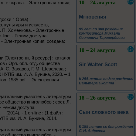
10 – 24 августа
агл. с экрана. - Электронная копия;
Мгновения
оски г. Орла) :
. культуры и искусств,
95 лет со дня рождения
Л. П. Хоменкова. - Электронные
композитора Микаэла
-line. - Режим доступа:
Леоновича Таривердиева
а. - Электронная копия; создана:
10 – 24 августа
 [Электронный ресурс] : каталог
в / Орл. обл. отд. общества
Sir Walter Scott
 А. С. Захаров, Г. М. Шевелева ;
ОНУПБ им. И. А. Бунина, 2020. – 1
К 255-летию со дня рождения
egion_1985.pdf. – Электронная
Вальтера Скотта
ндательный указатель литературы
18 – 26 августа
ое общество книголюбов ; сост. Л.
- Режим доступа:
Сын сложного века
 (2014). - 1 on-line ; (1 файл :
УПБ им. И. А. Бунина, 2014.
К 155 летию со дня рождения
ндательный указатель литературы
Л. Н. Андреева
ое общество книголюбов. -