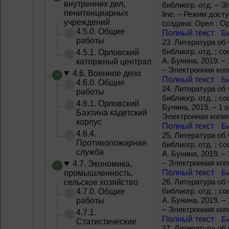
внутренних дел,
библиогр. отд. – Э
пенитенциарных
line. – Режим досту
учреждений
создана: Орел : Ор
4.5.0. Общие
Полный текст
Б
работы
23.
Литература об О
библиогр. отд. ; с
4.5.1. Орловский
А. Бунина, 2019. – 
каторжный централ
– Электронная копи
4.6. Военное дело
Полный текст
Б
4.6.0. Общие
24.
Литература об О
работы
библиогр. отд. ; с
4.6.1. Орловский
Бунина, 2019. – 1 o
Бахтина кадетский
Электронная копия;
корпус
Полный текст
Б
4.6.4.
25.
Литература об О
Противопожарная
библиогр. отд. ; с
служба
А. Бунина, 2019. – 
– Электронная копи
4.7. Экономика,
Полный текст
Б
промышленность,
26.
Литература об О
сельское хозяйство
библиогр. отд. ; с
4.7.0. Общие
А. Бунина, 2019. – 
работы
– Электронная копи
4.7.1.
Полный текст
Б
Статистические
27.
Литература об О