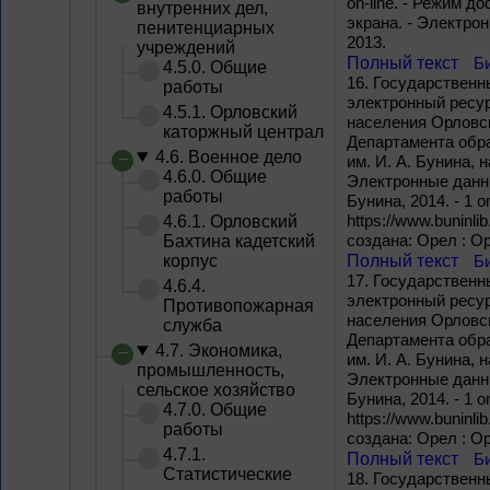
on-line. - Режим дос
внутренних дел,
экрана. - Электро
пенитенциарных
2013.
учреждений
Полный текст
Б
4.5.0. Общие
16.
Госyдарственны
работы
электронный ресур
4.5.1. Орловский
населения Орловско
каторжный централ
Департамента обра
4.6. Военное дело
им. И. А. Бунина, н
4.6.0. Общие
Электронные данны
работы
Бунина, 2014. - 1 o
https://www.buninli
4.6.1. Орловский
создана: Орел : О
Бахтина кадетский
корпус
Полный текст
Б
17.
Государственны
4.6.4.
электронный ресур
Противопожарная
населения Орловско
служба
Департамента обра
4.7. Экономика,
им. И. А. Бунина, н
промышленность,
Электронные данны
сельское хозяйство
Бунина, 2014. - 1 o
4.7.0. Общие
https://www.buninli
работы
создана: Орел : О
4.7.1.
Полный текст
Б
Статистические
18.
Государственны