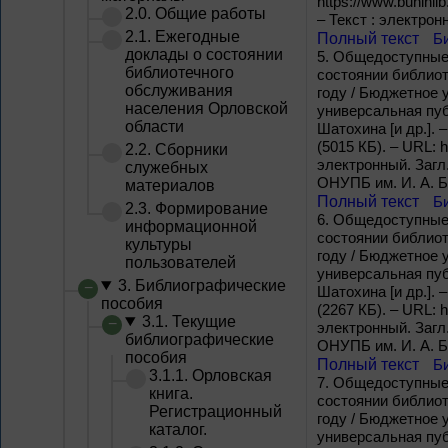
https://www.buninli
2.0. Общие работы
– Текст : электрон
2.1. Ежегодные
Полный текст
Б
доклады о состоянии
5.
Общeдоступные 
библиотечного
состоянии библиот
обслуживания
году / Бюджетное 
населения Орловской
универсальная публ
области
Шатохина [и др.]. 
(5015 КБ). – URL: h
2.2. Сборники
электронный. Загл
служебных
ОНУПБ им. И. А. Б
материалов
Полный текст
Б
2.3. Формирование
6.
Общeдоступные 
информационной
состоянии библиот
культуры
году / Бюджетное 
пользователей
универсальная публ
3. Библиографические
Шатохина [и др.]. 
пособия
(2267 КБ). – URL: h
3.1. Текущие
электронный. Загл
библиографические
ОНУПБ им. И. А. Б
пособия
Полный текст
Б
3.1.1. Орловская
7.
Общeдоступные 
книга.
состоянии библиот
Регистрационный
году / Бюджетное 
каталог.
универсальная публ