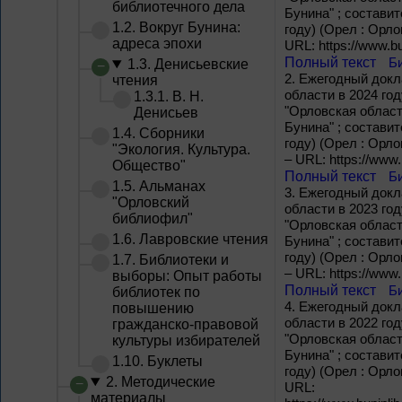
библиотечного дела
Бунина" ; составит
1.2. Вокруг Бунина:
году) (Орел : Орло
адреса эпохи
URL: https://www.bu
Полный текст
Б
1.3. Денисьевские
2.
Ежегодный докл
чтения
области в 2024 го
1.3.1. В. Н.
"Орловская област
Денисьев
Бунина" ; составит
1.4. Сборники
году) (Орел : Орло
"Экология. Культура.
– URL: https://www.
Общество"
Полный текст
Б
1.5. Альманах
3.
Ежегодный докл
"Орловский
области в 2023 го
библиофил"
"Орловская област
1.6. Лавровские чтения
Бунина" ; составит
году) (Орел : Орло
1.7. Библиотеки и
– URL: https://www.
выборы: Опыт работы
Полный текст
Б
библиотек по
4.
Ежегодный докл
повышению
области в 2022 го
гражданско-правовой
"Орловская област
культуры избирателей
Бунина" ; составит
1.10. Буклеты
году) (Орел : Орло
2. Методические
URL:
материалы