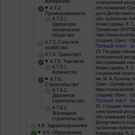
материалы
электронный ресур
обслуживания Орло
4.7.2.
дела Департамента
Промышленность
обл. публичная библ
4.7.2.1.
Комиссарова, Л. С.
Орловское
Орловская ОНУПБ им
техническое
https://www.buninli
общество
создана: Орел : О
4.7.3. Сельское
Полный текст
Б
хозяйство
19.
Государственны
4.7.4. Транспорт
электронный ресур
4.7.5. Торговля
обслуживания насел
4.7.5.1.
Комиссарова, Л. С
Купечество
социальной полити
им. И. А. Бунина, 
4.7.6.
Орел : Орловская О
Строительство
https://www.buninli
4.7.6.1.
создана: Орел : О
Дорожное
Полный текст
Б
строительство
20.
Государственны
4.7.6.2.
электронный ресур
Жилищное
обслуживания Орло
строительство
Департамента соци
4.8. Здравоохранение
публичная библиоте
4.9. Образование
Комиссарова, Л. С.