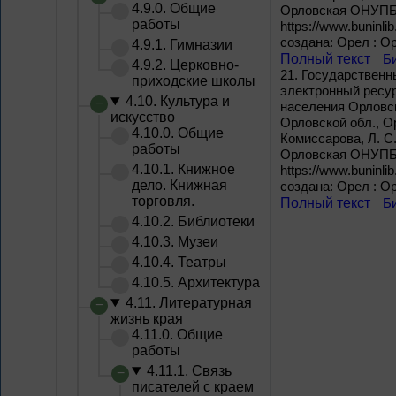
4.9.0. Общие
Орловская ОНУПБ им
работы
https://www.buninli
создана: Орел : О
4.9.1. Гимназии
Полный текст
Б
4.9.2. Церковно-
21.
Государственны
приходские школы
электронный ресур
4.10. Культура и
населения Орловско
искусство
Орловской обл., Ор
4.10.0. Общие
Комиссарова, Л. С.
работы
Орловская ОНУПБ им
4.10.1. Книжное
https://www.buninli
дело. Книжная
создана: Орел : О
торговля.
Полный текст
Б
4.10.2. Библиотеки
4.10.3. Музеи
4.10.4. Театры
4.10.5. Архитектура
4.11. Литературная
жизнь края
4.11.0. Общие
работы
4.11.1. Связь
писателей с краем