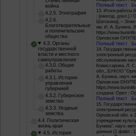
Отечественная
Полный текст
Б
война
13.
Итоги работы б
4.2.5. Этнография
: [ежегод. докл.] / 
4.2.6.
Шатохина]. – Элек
Благотворительные
им. И. А. Бунина, 2
и попечительские
https://www.buninli
общества
Орловская ОНУПБ и
4.3. Органы
Полный текст
Б
государственной
14.
Государственны
власти и местного
электронный ресур
самоуправления
обслуживания насел
4.3.0. Общие
Комиссарова, Л. С
работы
обл., БУКОО "Орло
А. Бунина, науч.-м
4.3.1. История
Орловская ОНУПБ им
управления
https://www.buninli
губернией
создана: Орел : О
4.3.2. Губернское
Полный текст
Б
земство
15.
Государственны
4.3.3. Уездные
электронный ресур
земства
Орловской обл. в 2
4.4. Политическая
учреждение культур
жизнь края
Бунина", науч.-мето
данные (1 файл : 1
4.5. История