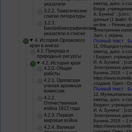
ежегод. докл. о со
указатели
Бюдж. учреждение к
3.2.2. Тематические
А. Бунина" ; [сост
списки литературы
данные (1 файл: 43
3.2.3.
on-line. – Режим дос
Биобиблиографические
Электронная копия
указатели и списки
Загл. с экрана.
4. История Орловского
Полный текст
Б
края в книгах
11.
Общедоступные
4.1. Природа и
ежегод. докл. о со
природные ресурсы
/ Бюджет. учрежден
И. А. Бунина" ; [со
4.2. История края
Электронные данны
4.2.0. Общие
Бунина, 2019. – 1 o
работы
https://www.buninli
4.2.1. Орловская
создана: Орел : О
ученая архивная
Полный текст
Б
комиссия
12.
Муниципальные
4.2.2.
ежегод. докл. о со
Отечественная
Бюджет. учреждение
война 1812 года
И. А. Бунина" ; [со
4.2.3. Первая
Электронные данны
мировая война
Бунина, 2019. – 1 o
https://www.buninli
4.2.4. Великая
создана: Орел : О