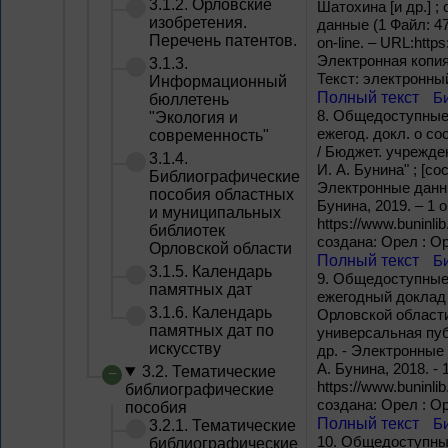
3.1.2. Орловские
Шатохина [и др.] ;
изобретения.
данные (1 Файл: 47
Перечень патентов.
on-line. – URL:https
Электронная копия
3.1.3.
Текст: электронны
Информационный
Полный текст
Б
бюллетень
8.
Общeдоступные 
"Экология и
ежегод. докл. о со
современность"
/ Бюджет. учрежден
3.1.4.
И. А. Бунина" ; [со
Библиографические
Электронные данны
пособия областных
Бунина, 2019. – 1 o
и муниципальных
https://www.buninli
библиотек
создана: Орел : О
Орловской области
Полный текст
Б
3.1.5. Календарь
9.
Общедоступные б
памятных дат
ежегодный доклад
3.1.6. Календарь
Орловской области
памятных дат по
универсальная публ
искусству
др. - Электронные
А. Бунина, 2018. - 
3.2. Тематические
https://www.buninli
библиографические
создана: Орел : О
пособия
Полный текст
Б
3.2.1. Тематические
10.
Общедоступные
библиографические